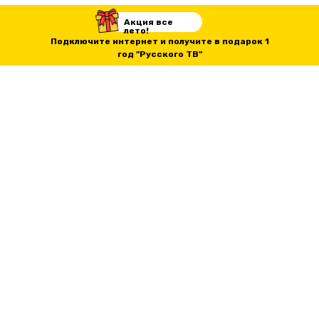
Акция все
лето!
Подключите интернет и получите в подарок 1
год "Русского ТВ"
Навигация
Русское телевидение
Интернет и Корейское
телевидение
Мобильная связь и телефоны
© 2019 Ариранг Онлайн
Страхование
Телефон: 010-5512-8877
Полезные статьи и новости
Оставить заявку
Документы