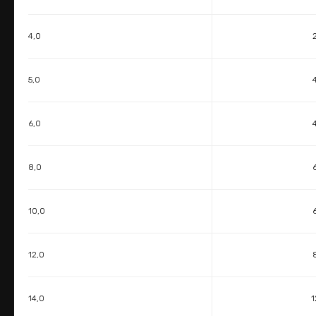
4,0
5,0
6,0
8,0
10,0
12,0
14,0
1