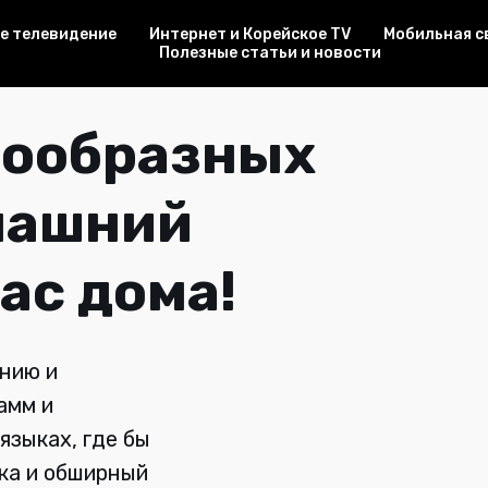
е телевидение
Интернет и Корейское TV
Мобильная с
Полезные статьи и новости
рнет - это
у в онлайн-мире
-
дайтесь
тупом в
 Подарки