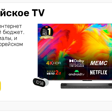
йское TV
интернет
й бюджет.
иалы, и
корейском