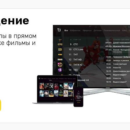
дение
лы в прямом
кже фильмы и