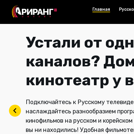
Главная
Русско
Быстрый инте
ключ к успех
Подключайтесь к ведущим интернет
провайдерам Южной Кореи и наслаж
высокоскоростным и стабильным дос
Интернет, где бы вы ни находились!
при подключении.